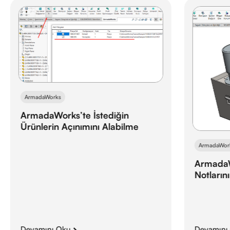
ArmadaWorks
ArmadaWorks’te İstediğin
Ürünlerin Açınımını Alabilme
ArmadaWor
ArmadaW
Notların
Devamını Oku
Devamını