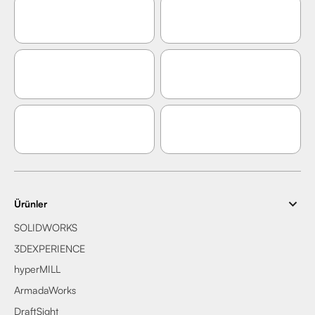
Ürünler
SOLIDWORKS
3DEXPERIENCE
hyperMILL
ArmadaWorks
DraftSight