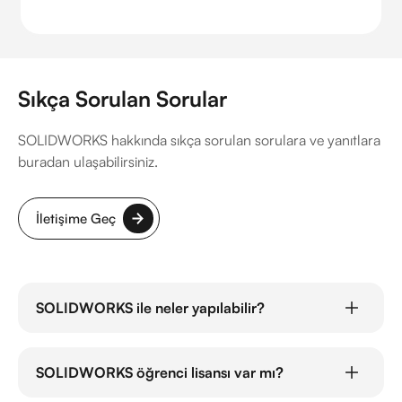
Sıkça Sorulan Sorular
SOLIDWORKS hakkında sıkça sorulan sorulara ve yanıtlara
buradan ulaşabilirsiniz.
İletişime Geç
SOLIDWORKS ile neler yapılabilir?
SOLIDWORKS, mühendislik ve tasarım süreçlerini
kolaylaştıran güçlü bir 3D CAD yazılımı olup, karmaşık
SOLIDWORKS öğrenci lisansı var mı?
parçaların ve montajların modellenmesi, simülasyon
analizi, üretim hazırlığı ve mekanik tasarım gibi çeşitli