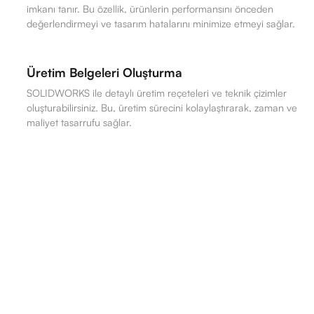
imkanı tanır. Bu özellik, ürünlerin performansını önceden
değerlendirmeyi ve tasarım hatalarını minimize etmeyi sağlar.
Üretim Belgeleri Oluşturma
SOLIDWORKS ile detaylı üretim reçeteleri ve teknik çizimler
oluşturabilirsiniz. Bu, üretim sürecini kolaylaştırarak, zaman ve
maliyet tasarrufu sağlar.
SOLIDWORKS Özellikleri
SOLIDWORKS, kullanıcıların parametrik 3D modelleme,
simülasyon ve analiz yapma, etkili işbirliği sağlama ve
tasarım otomasyonu ile özelleştirme imkanı sunarak
mühendislik süreçlerini hızlandıran ve optimize eden güçlü