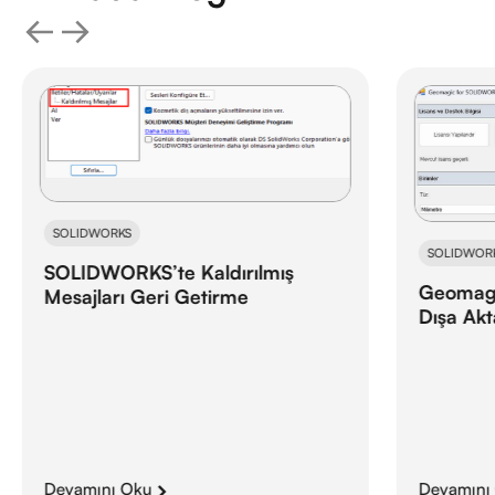
SOLIDWOR
SOLIDWORKS
Geomag
Geomagic for SOLIDWORKS’te
İçerisin
Dışa Aktarırken Çökme Sorunu
Değişti
Devamını Oku
Devamını