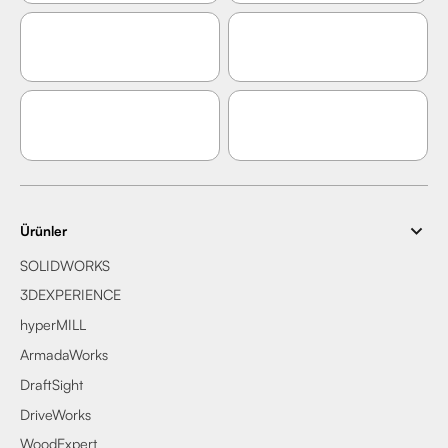
Ürünler
SOLIDWORKS
3DEXPERIENCE
hyperMILL
ArmadaWorks
DraftSight
DriveWorks
WoodExpert