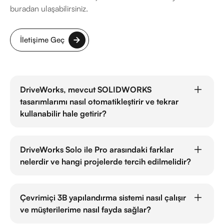
buradan ulaşabilirsiniz.
İletişime Geç
DriveWorks, mevcut SOLIDWORKS
tasarımlarımı nasıl otomatikleştirir ve tekrar
kullanabilir hale getirir?
DriveWorks, SOLIDWORKS içinde kural tabanlı bir sistem
kullanarak tasarımlarınızı otomatikleştirir. Belirlediğiniz
DriveWorks Solo ile Pro arasındaki farklar
kurallara göre parçalar, montajlar ve teknik resimler
nelerdir ve hangi projelerde tercih edilmelidir?
yeniden oluşturulur, böylece tekrarlayan işlerden
kurtulursunuz.
DriveWorks Solo, daha küçük ve orta ölçekli projeler için
tasarım otomasyonu ve dokümantasyon çözümleri
Çevrimiçi 3B yapılandırma sistemi nasıl çalışır
sunarken, DriveWorks Pro, büyük ölçekli projeler için
ve müşterilerime nasıl fayda sağlar?
çevrimiçi 3B ürün yapılandırma ve ERP/CRM entegrasyonu
gibi ileri düzey özellikler sunar.