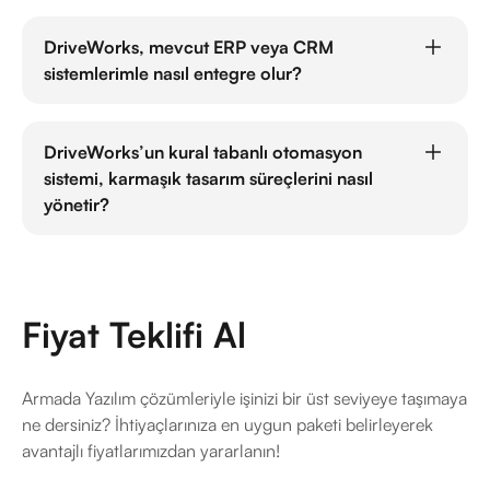
DriveWorks Pro, API'ler ve veri entegrasyon araçları
sayesinde mevcut ERP veya CRM sistemlerinizle kolayca
DriveWorks, mevcut ERP veya CRM
entegre olur. Bu, üretim süreçlerinin ve müşteri verilerinin
sistemlerimle nasıl entegre olur?
otomatik olarak senkronize edilmesini sağlar.
DriveWorks Pro, API'ler ve veri entegrasyon araçları
sayesinde mevcut ERP veya CRM sistemlerinizle kolayca
DriveWorks’un kural tabanlı otomasyon
entegre olur. Bu, üretim süreçlerinin ve müşteri verilerinin
sistemi, karmaşık tasarım süreçlerini nasıl
otomatik olarak senkronize edilmesini sağlar.
yönetir?
DriveWorks, kural tabanlı algoritmalar kullanarak karmaşık
tasarımları basit girişlerle yönetir. Bu sistem, ürün
özelliklerine göre otomatik kararlar alır ve ilgili tasarım
değişikliklerini hızlıca uygular.
Fiyat Teklifi Al
Armada Yazılım çözümleriyle işinizi bir üst seviyeye taşımaya
ne dersiniz? İhtiyaçlarınıza en uygun paketi belirleyerek
avantajlı fiyatlarımızdan yararlanın!