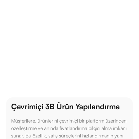
DriveWorks
Avantajları
Hem tasarım hem de üretim süreçlerini optimize ederek
zamandan tasarruf sağlar, maliyetleri düşürür ve müşteri
memnuniyetini artırır. İşte DriveWorks’un öne çıkan en
önemli özellikleri:
Fiyat Al
Çevrimiçi 3B Ürün Yapılandırma
Müşterilere, ürünlerini çevrimiçi bir platform üzerinden
özelleştirme ve anında fiyatlandırma bilgisi alma imkânı
sunar. Bu özellik, satış süreçlerini hızlandırmanın yanı