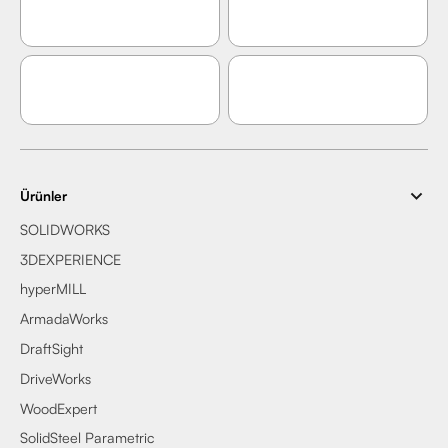
Ürünler
SOLIDWORKS
3DEXPERIENCE
hyperMILL
ArmadaWorks
DraftSight
DriveWorks
WoodExpert
SolidSteel Parametric