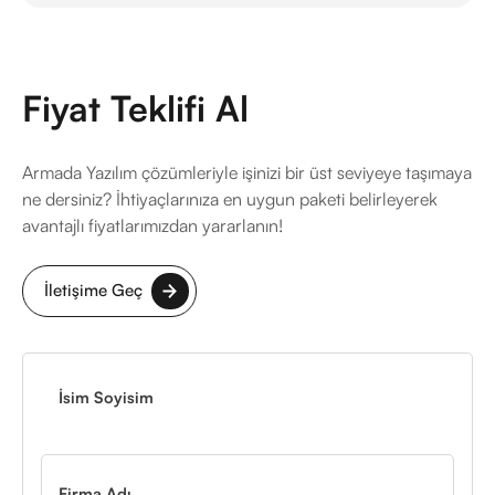
daha hızlı bir şekilde oluşturabilir ve değiştirebilirsiniz.
SolidSteel parametric, masaüstü bilgisayarlarda çalışacak
şekilde tasarlanmıştır. Şu anda mobil uyumluluk söz konusu
değildir, ancak yazılımın herhangi bir cihazda kullanımı için
geliştirmeler yapılabilir.
Fiyat Teklifi Al
Armada Yazılım çözümleriyle işinizi bir üst seviyeye taşımaya
ne dersiniz? İhtiyaçlarınıza en uygun paketi belirleyerek
avantajlı fiyatlarımızdan yararlanın!
İletişime Geç
İsim Soyisim
Firma Adı