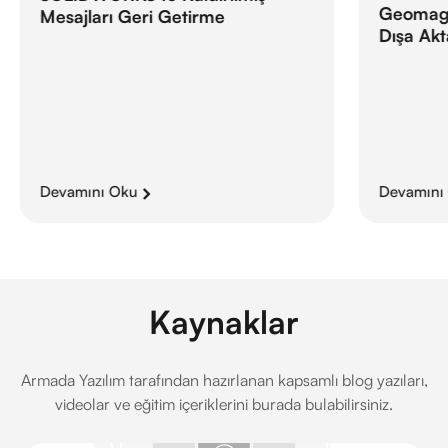
Geomag
Geomagic for SOLIDWORKS’te
İçerisin
Dışa Aktarırken Çökme Sorunu
Değişti
Devamını Oku
Devamını
Kaynaklar
Armada Yazılım tarafından hazırlanan kapsamlı blog yazıları,
videolar ve eğitim içeriklerini burada bulabilirsiniz.