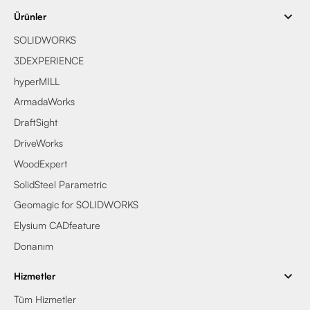
Ürünler
SOLIDWORKS
3DEXPERIENCE
hyperMILL
ArmadaWorks
DraftSight
DriveWorks
WoodExpert
SolidSteel Parametric
Geomagic for SOLIDWORKS
Elysium CADfeature
Donanım
Hizmetler
Tüm Hizmetler