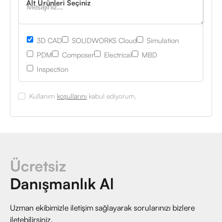
Alt Ürünleri Seçiniz
3D CAD
SOLIDWORKS Cloud
Simulation
PDM
Composer
Electrical
MBD
Inspection
Kullanım
koşullarını
kabul ediyorum.
Ücretsiz
Danışmanlık Al
Uzman ekibimizle iletişim sağlayarak sorularınızı bizlere
iletebilirsiniz.