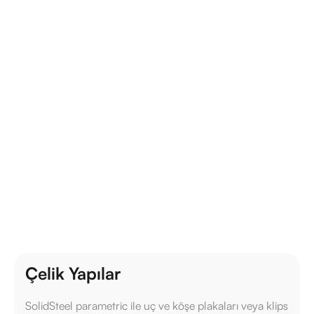
SolidSteel parametric
Avantajları
Çelik yapı projelerinde verimlilik, hız ve doğruluk
arıyorsanız, SolidSteel parametric ile tanışın. Parametrik
modelleme gücüyle projelerinizi daha hızlı ve hatasız
tamamlayın.
Fiyat Al
Çelik Yapılar
SolidSteel parametric ile uç ve köşe plakaları veya klips