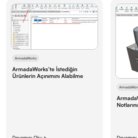
ArmadaWorks
ArmadaWorks’te İstediğin
Ürünlerin Açınımını Alabilme
ArmadaWor
ArmadaW
Notların
Devamını Oku
Devamını