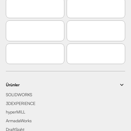
Ürünler
SOLIDWORKS
3DEXPERIENCE
hyperMILL
ArmadaWorks
DraftSight