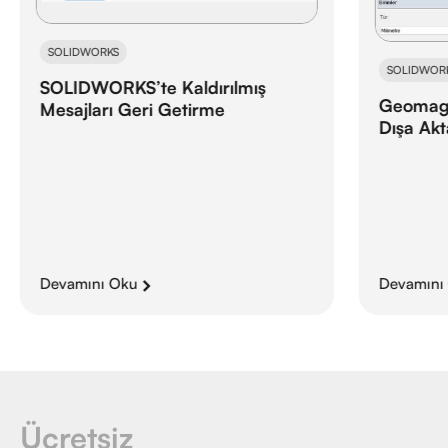
SOLIDWORKS
SOLIDWOR
SOLIDWORKS’te Kaldırılmış
Geomagi
Mesajları Geri Getirme
Dışa Ak
Devamını Oku
Devamını
Ücretsiz