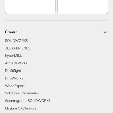
Ürünler
SOLIDWORKS
3DEXPERIENCE
hyperMILL
ArmadaWorks
DraftSight
DriveWorks
WoodExpert
SolidSteel Parametric
Geomagic for SOLIDWORKS
Elysium CADfeature