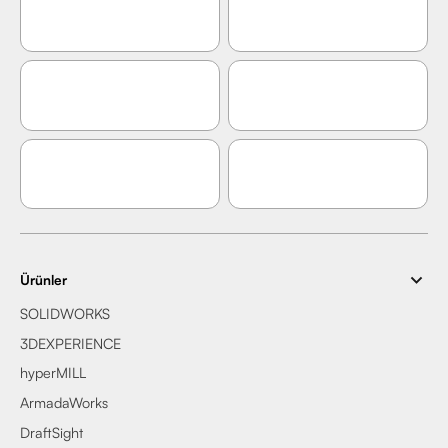
Ürünler
SOLIDWORKS
3DEXPERIENCE
hyperMILL
ArmadaWorks
DraftSight