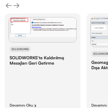
SOLIDWORKS
SOLIDWOR
SOLIDWORKS’te Kaldırılmış
Geomagi
Mesajları Geri Getirme
Dışa Ak
Devamını Oku
Devamını