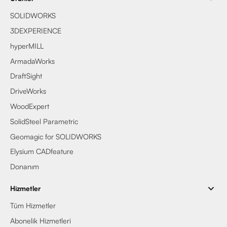
SOLIDWORKS
3DEXPERIENCE
hyperMILL
ArmadaWorks
DraftSight
DriveWorks
WoodExpert
SolidSteel Parametric
Geomagic for SOLIDWORKS
Elysium CADfeature
Donanım
Hizmetler
Tüm Hizmetler
Abonelik Hizmetleri