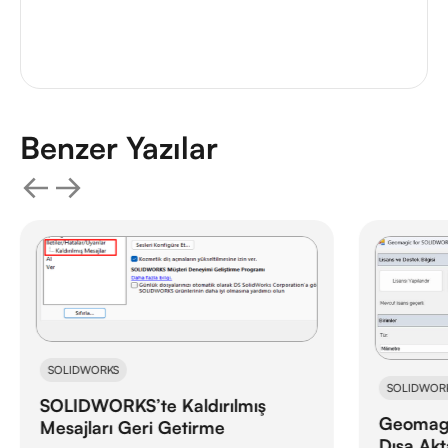
Benzer Yazılar
SOLIDWORKS
SOLIDWOR
SOLIDWORKS’te Kaldırılmış
Geomagi
Mesajları Geri Getirme
Dışa Ak