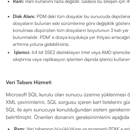
Ram:
Ram kullanımı fazla değildir. Sadece bu bileşen için 
Disk Alanı:
PDM deki tüm dosyalar bu sunucuda depolana
dosyaların bulunan eski sürümlerine göre değişiklik göster
konulması düşünülen tüm dosyaların boyutunun 3 katı yer + 
bulunmalıdır. PDM’ e dosya koydukça yer ihtiyacı artacağında
arttırma yoluna gidebilirsiniz.
İşlemci:
64 bit SSE2 destekleyen Intel veya AMD işlemciler 
sıkıştırma veya replikasyon işlemleri dışında işlemci kullanı
Veri Tabanı Hizmeti
Microsoft SQL kurulu olan sunucu üzerine yüklenmesi öne
XML çevirimlerini, SQL sorgusu içeren kart listelerini gü
SQL ile aynı sunucuya konulduğundan sistem gereksini
belirtilmiştir. Önerilen donanım gereksinimlerini aşağıda 
Ram:
Veri tabanının büyüklüğüne ve eşzamanlı PDM’ e erişe