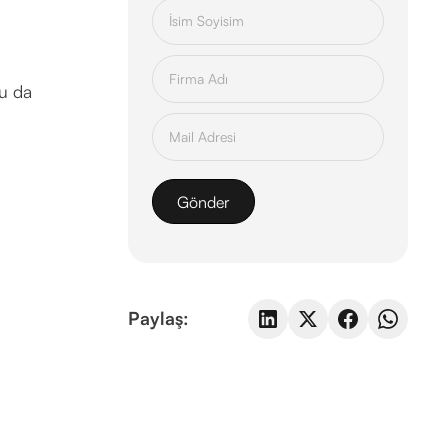
bu da
Paylaş: