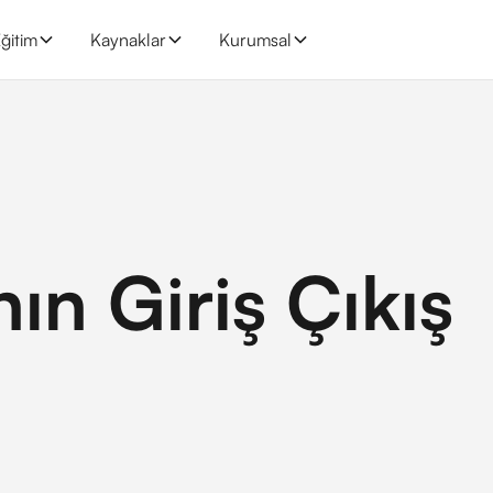
ğitim
Kaynaklar
Kurumsal
nın Giriş Çıkış