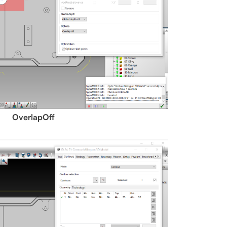
OverlapOff