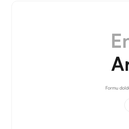
En
A
Formu doldu