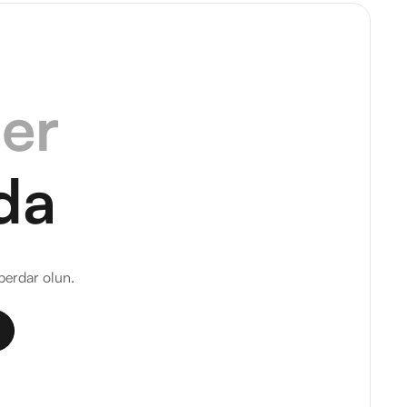
ler
da
berdar olun.