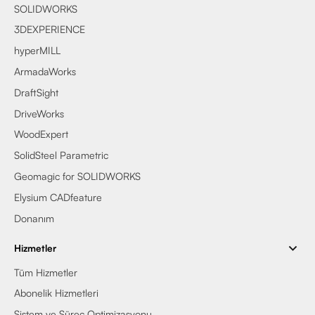
SOLIDWORKS
3DEXPERIENCE
hyperMILL
ArmadaWorks
DraftSight
DriveWorks
WoodExpert
SolidSteel Parametric
Geomagic for SOLIDWORKS
Elysium CADfeature
Donanım
Hizmetler
Tüm Hizmetler
Abonelik Hizmetleri
Sistem ve Süreç Optimizasyonu