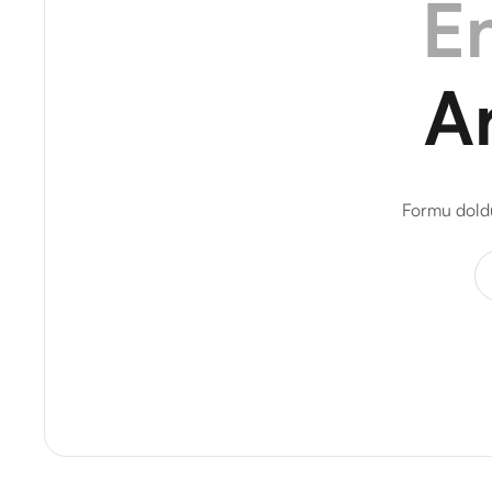
En
A
Formu doldu