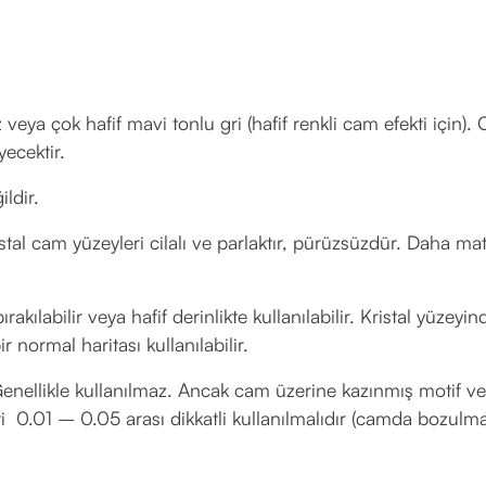
eya çok hafif mavi tonlu gri (hafif renkli cam efekti için).
ecektir.
ldir.
tal cam yüzeyleri cilalı ve parlaktır, pürüzsüzdür. Daha m
rakılabilir veya hafif derinlikte kullanılabilir. Kristal yüzeyin
r normal haritası kullanılabilir.
enellikle kullanılmaz. Ancak cam üzerine kazınmış motif v
deti 0.01 – 0.05 arası dikkatli kullanılmalıdır (camda bozulm