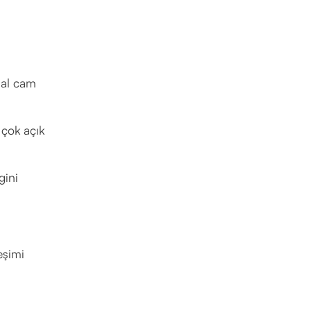
mal cam
 çok açık
gini
eşimi