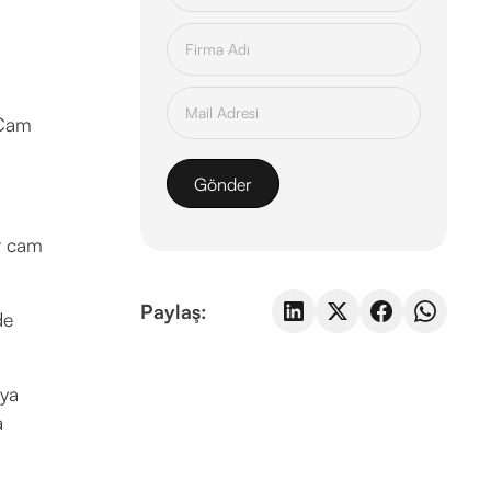
 Cam
at cam
Paylaş:
de
eya
a