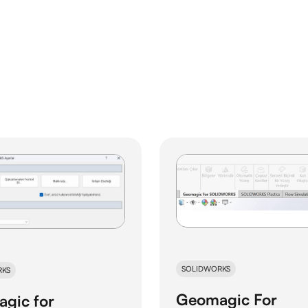
SOLIDWORKS
RKS
Geomagic For
gic for