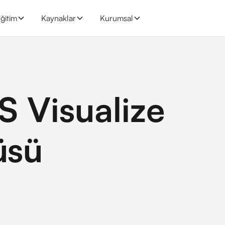
ğitim
Kaynaklar
Kurumsal
Visualize
üsü