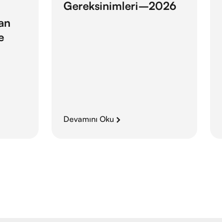
Gereksinimleri–2026
lan
e
Devamını Oku