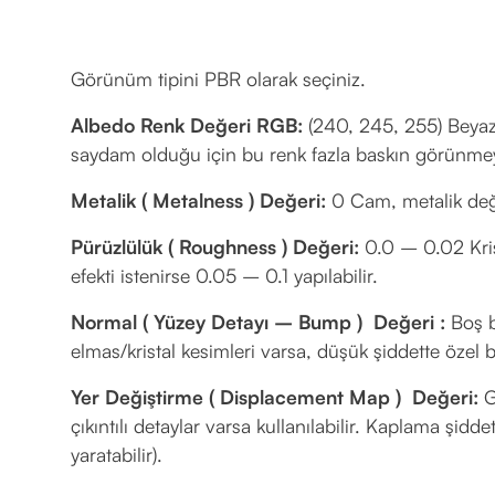
Görünüm tipini PBR olarak seçiniz.
Albedo Renk Değeri RGB:
(240, 245, 255) Beyaz v
saydam olduğu için bu renk fazla baskın görünmey
Metalik ( Metalness ) Değeri:
0 Cam, metalik deği
Pürüzlülük ( Roughness ) Değeri:
0.0 – 0.02 Kris
efekti istenirse 0.05 – 0.1 yapılabilir.
Normal ( Yüzey Detayı – Bump ) Değeri :
Boş bı
elmas/kristal kesimleri varsa, düşük şiddette özel bi
Yer Değiştirme ( Displacement Map ) Değeri:
G
çıkıntılı detaylar varsa kullanılabilir. Kaplama şid
yaratabilir).