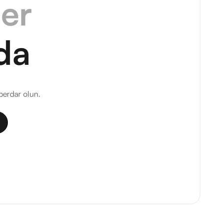
ler
da
berdar olun.