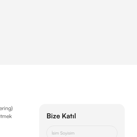
ering)
Bize Katıl
etmek