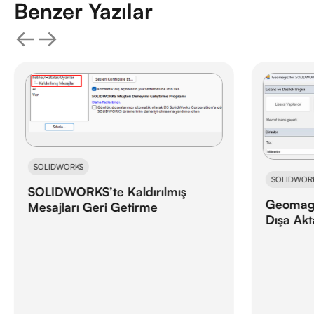
Benzer Yazılar
SOLIDWORKS
SOLIDWOR
SOLIDWORKS’te Kaldırılmış
Geomagi
Mesajları Geri Getirme
Dışa Ak