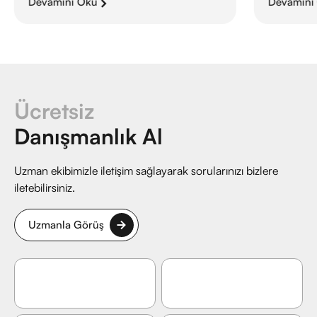
Devamını Oku
Devamını
Ücretsiz
Danışmanlık Al
Uzman ekibimizle iletişim sağlayarak sorularınızı bizlere
iletebilirsiniz.
Uzmanla Görüş