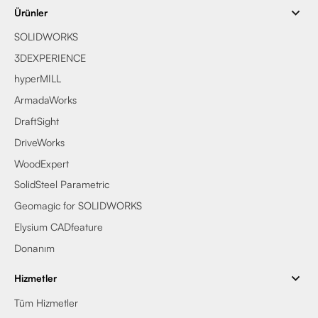
Ürünler
SOLIDWORKS
3DEXPERIENCE
hyperMILL
ArmadaWorks
DraftSight
DriveWorks
WoodExpert
SolidSteel Parametric
Geomagic for SOLIDWORKS
Elysium CADfeature
Donanım
Hizmetler
Tüm Hizmetler