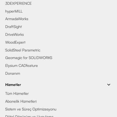
3DEXPERIENCE
hyperMILL
ArmadaWorks
DraftSight
DriveWorks
WoodExpert
SolidSteel Parametric
Geomagic for SOLIDWORKS
Elysium CADfeature
Donanım
Hizmetler
Tüm Hizmetler
Abonelik Hizmetleri
Sistem ve Süreç Optimizasyonu
Dijital Dönüşüm ve Uygulama