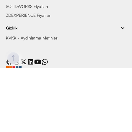
SOLIDWORKS Fiyatları
3DEXPERIENCE Fiyatları
Gizlilik
KVKK - Aydınlatma Metinleri
© 2025 Armada Yazılım, Tüm Haklar Saklıdır.
İletişim:
Esentepe Mah.Cevizli D100 Güney Yanyol Lapishan
No:25-6156 Kartal, İstanbul