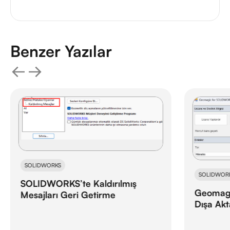
Benzer Yazılar
SOLIDWORKS
SOLIDWOR
SOLIDWORKS’te Kaldırılmış
Geomagi
Mesajları Geri Getirme
Dışa Ak