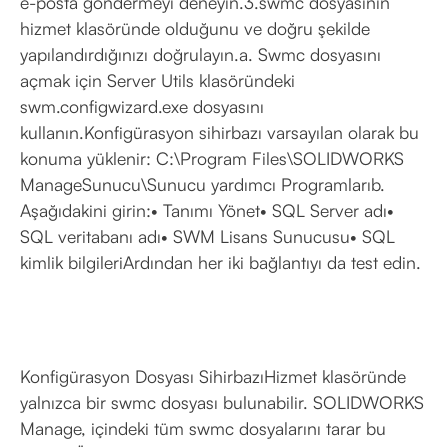
e-posta göndermeyi deneyin.3.swmc dosyasının
hizmet klasöründe olduğunu ve doğru şekilde
yapılandırdığınızı doğrulayın.a. Swmc dosyasını
açmak için Server Utils klasöründeki
swm.configwizard.exe dosyasını
kullanın.Konfigürasyon sihirbazı varsayılan olarak bu
konuma yüklenir: C:\Program Files\SOLIDWORKS
ManageSunucu\Sunucu yardımcı Programlarıb.
Aşağıdakini girin:• Tanımı Yönet• SQL Server adı•
SQL veritabanı adı• SWM Lisans Sunucusu• SQL
kimlik bilgileriArdından her iki bağlantıyı da test edin.
Konfigürasyon Dosyası SihirbazıHizmet klasöründe
yalnızca bir swmc dosyası bulunabilir. SOLIDWORKS
Manage, içindeki tüm swmc dosyalarını tarar bu