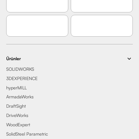
Ürünler
SOLIDWORKS
3DEXPERIENCE
hyperMILL
ArmadaWorks
DraftSight
DriveWorks
WoodExpert
SolidSteel Parametric