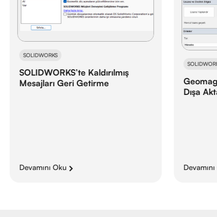
SOLIDWORKS
SOLIDWOR
SOLIDWORKS’te Kaldırılmış
Geomagi
Mesajları Geri Getirme
Dışa Ak
Devamını Oku
Devamını