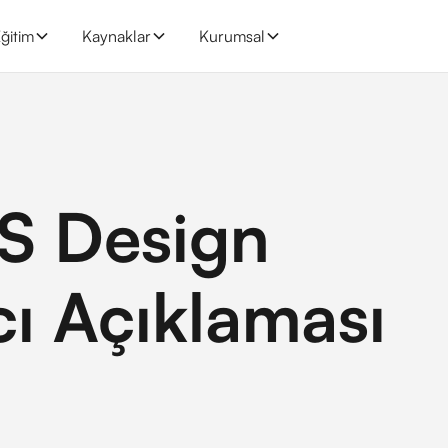
ğitim
Kaynaklar
Kurumsal
 Design
ı Açıklaması