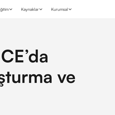
ğitim
Kaynaklar
Kurumsal
CE’da
uşturma ve