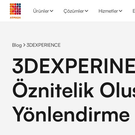
Ürünler
Çözümler
Hizmetler
E
Blog
3DEXPERIENCE
3DEXPERINE
Öznitelik Ol
Yönlendirme