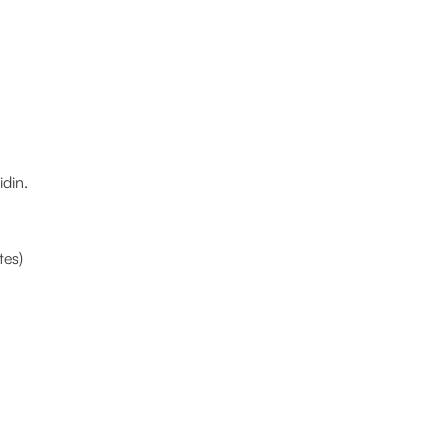
din.
tes)