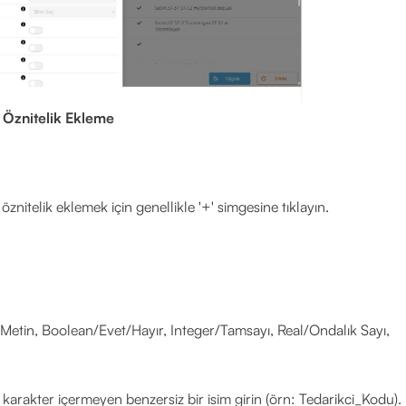
Öznitelik Ekleme
r öznitelik eklemek için genellikle '+' simgesine tıklayın.
g/Metin, Boolean/Evet/Hayır, Integer/Tamsayı, Real/Ondalık Sayı,
 karakter içermeyen benzersiz bir isim girin (örn: Tedarikci_Kodu).