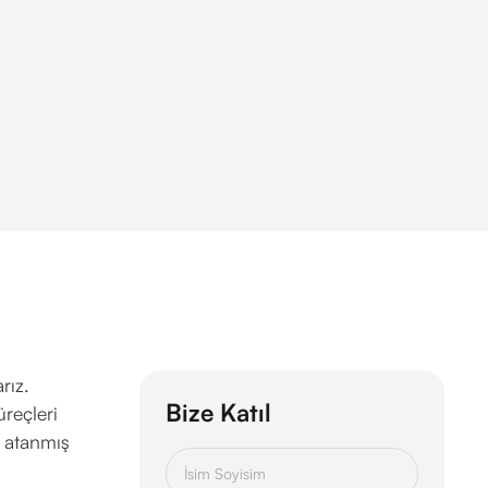
rız.
Bize Katıl
üreçleri
in atanmış