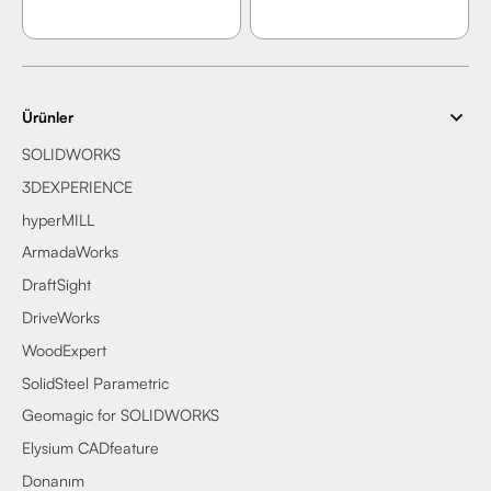
Ürünler
SOLIDWORKS
3DEXPERIENCE
hyperMILL
ArmadaWorks
DraftSight
DriveWorks
WoodExpert
SolidSteel Parametric
Geomagic for SOLIDWORKS
Elysium CADfeature
Donanım