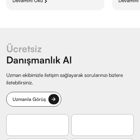
Devamını Oku
Devamını
Ücretsiz
Danışmanlık Al
Uzman ekibimizle iletişim sağlayarak sorularınızı bizlere
iletebilirsiniz.
Uzmanla Görüş