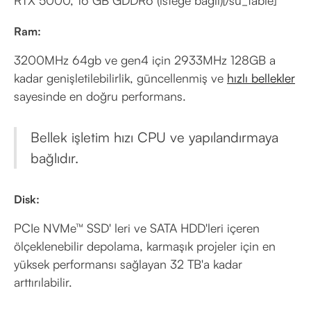
RTX 5000, 16 GB GDDR6 (isteğe bağlı)[/su_table]
Ram:
3200MHz 64gb ve gen4 için 2933MHz 128GB a
kadar genişletilebilirlik, güncellenmiş ve
hızlı bellekler
sayesinde en doğru performans.
Bellek işletim hızı CPU ve yapılandırmaya
bağlıdır.
Disk:
PCIe NVMe™ SSD' leri ve SATA HDD'leri içeren
ölçeklenebilir depolama, karmaşık projeler için en
yüksek performansı sağlayan 32 TB'a kadar
arttırılabilir.