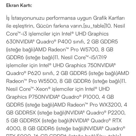
Ekran Kartı:
İş İstasyonunuzu performansa uygun Grafik Kartları
ile eşleştirin, Gücün farkına varın.[su_table]10. Nesil
Core™-i3 işlemciler için Intel® UHD Graphics
630NVIDIA® Quadro® P400 sınıfı, 2 GB GDDR5
(isteğe bağlı)AMD Radeon™ Pro W5700, 8 GB
GDDR6 (isteğe bağlı)11. Nesil Core™-i5/i7/i9
işlemciler için Intel® UHD Graphics 750NVIDIA®
Quadro® P620 sınıfı, 2 GB GDDR5 (isteğe bağlı)AMD
Radeon™ Pro W5500, 8 GB GDDR6 (isteğe bağlı)11.
Nesil Core™-Xeon® işlemciler için Intel® UHD
Graphics P750NVIDIA® Quadro® P1000, 4 GB
GDDR5 (isteğe bağlı)AMD Radeon™ Pro WX3200, 4
GB GDDR5X (isteğe bağlı)NVIDIA® Quadro® P2200,
5 GB GDDR5X (isteğe bağlı)NVIDIA® Quadro® RTX
4000, 8 GB GDDR6 (isteğe bağlı)NVIDIA® Quadro®