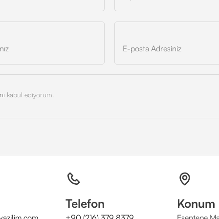
nı
kabul ediyorum.
Telefon
Konum
azilim.com
+90 (216) 379 8379
Esentepe Ma