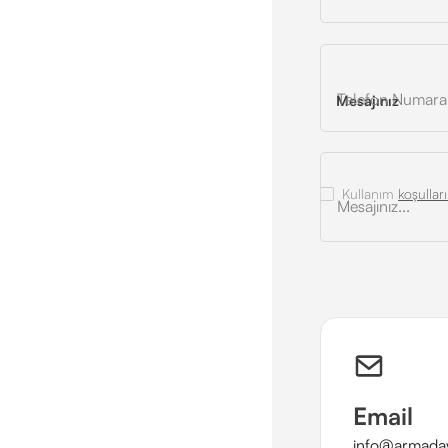
Mesajınız
Kullanım
koşulları
Email
info@armaday