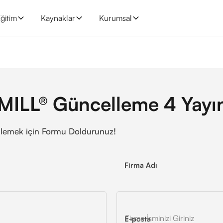
ğitim
Kaynaklar
Kurumsal
MILL
®
Güncelleme 4 Yayın
ülemek için Formu Doldurunuz!
Firma Adı
E-posta