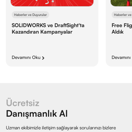
Haberler ve
Haberler ve Duyurular
Free Fli
SOLIDWORKS ve DraftSight'ta
Aldık
Kazandıran Kampanyalar
Devamını Oku
Devamını
Ücretsiz
Danışmanlık Al
Uzman ekibimizle iletişim sağlayarak sorularınızı bizlere