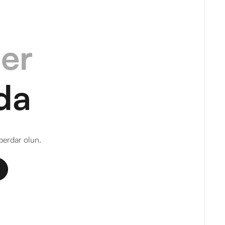
ler
da
berdar olun.