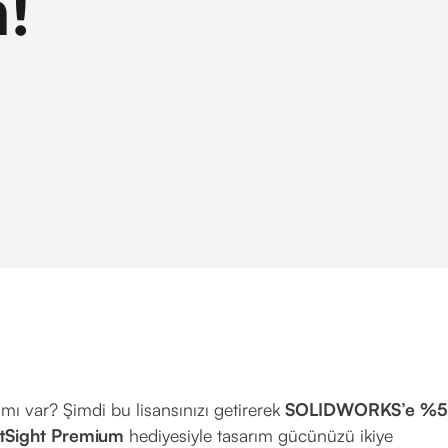
m!
ı mı var? Şimdi bu lisansınızı getirerek
SOLIDWORKS’e %5
aftSight Premium
hediyesiyle tasarım gücünüzü ikiye