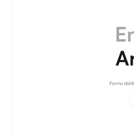
En
A
Formu doldu