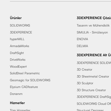
Ürünler
3DEXPERIENCE Çözüm
SOLIDWORKS
Tasarım ve Mühendislik
3DEXPERIENCE
SIMULIA - Simülasyon
hyperMILL
ENOVIA
ArmadaWorks
DELMIA
DraftSight
3DEXPERIENCE Alt Ür
DriveWorks
3DEXPERIENCE SOLID
WoodExpert
3D Creator
SolidSteel Parametric
3D Sheetmetal Creator
Geomagic for SOLIDWORKS
3D Sculptor
Elysium CADfeature
3D Structure Creator
Donanım
3DEXPERIENCE DraftSig
Hizmetler
SOLIDWORKS Cloud Off
Tüm Hizmetler
Structural Designer