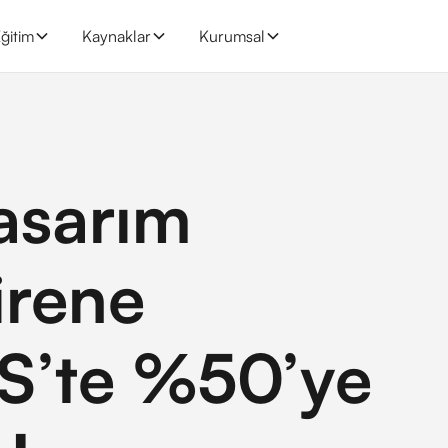
ğitim
Kaynaklar
Kurumsal
asarım
irene
’te %50’ye