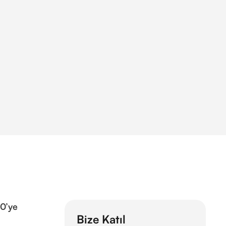
0’ye
Bize Katıl