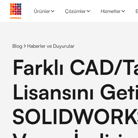
Ürünler
Çözümler
Hizmetler
E
Blog
Haberler ve Duyurular
Farklı CAD/T
Lisansını Get
SOLIDWORKS