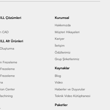
ILL Çözümleri
Kurumsal
Hakkımızda
in CAD
Müşteri Hikayeleri
Kariyer
LL Alt Ürünleri
İletişim
 Oluşturma
Ödüllerimiz
Grup Şirketlerimiz
en Frezeleme
Kaynaklar
 Frezeleme
 Frezeleme
Blog
ma
Video
ion Center
Haberler ve Duyurular
achining
Teknik Video Kütüphanesi
Paketler
T