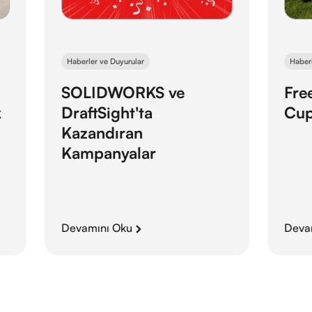
Haberler ve Duyurular
Haberler v
SOLIDWORKS ve
Free F
DraftSight'ta
Cup’ta
Kazandıran
Kampanyalar
Devamını Oku
Devamın