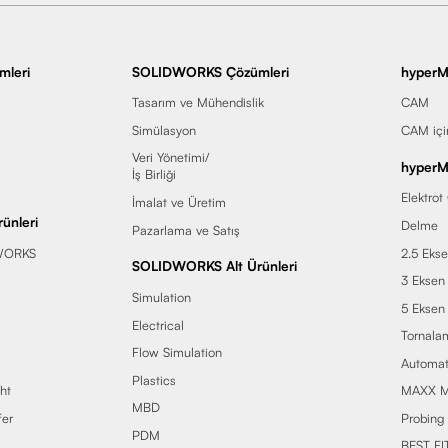
leri
SOLIDWORKS Çözümleri
hyperM
Tasarım ve Mühendislik
CAM
Simülasyon
CAM iç
Veri Yönetimi/
hyperMI
İş Birliği
Elektrot
İmalat ve Üretim
ünleri
Delme
Pazarlama ve Satış
WORKS
2.5 Eks
SOLIDWORKS Alt Ürünleri
3 Eksen
Simulation
5 Eksen
Electrical
Tornala
Flow Simulation
Automat
Plastics
ht
MAXX M
MBD
er
Probing
PDM
BEST FI