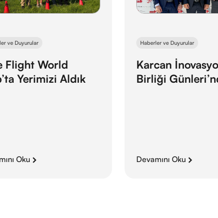
e Duyurular
Haberler ve Duyurular
light World
Karcan İnovasyon v
 Yerimizi Aldık
Birliği Günleri’nd
ı Oku
Devamını Oku