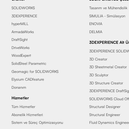
SOLIDWORKS
Tasarım ve Mühendislik
3DEXPERIENCE
SIMULIA - Simülasyon
hyperMILL
ENOVIA
ArmadaWorks
DELMIA
DraftSight
3DEXPERIENCE Alt Ür
DriveWorks
3DEXPERIENCE SOLID
WoodExpert
3D Creator
SolidSteel Parametric
3D Sheetmetal Creator
Geomagic for SOLIDWORKS
3D Sculptor
Elysium CADfeature
3D Structure Creator
Donanım
3DEXPERIENCE DraftSig
Hizmetler
SOLIDWORKS Cloud Off
Tüm Hizmetler
Structural Designer
Abonelik Hizmetleri
Structural Engineer
Sistem ve Süreç Optimizasyonu
Fluid Dynamics Enginee