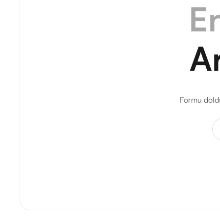
En
A
Formu doldu