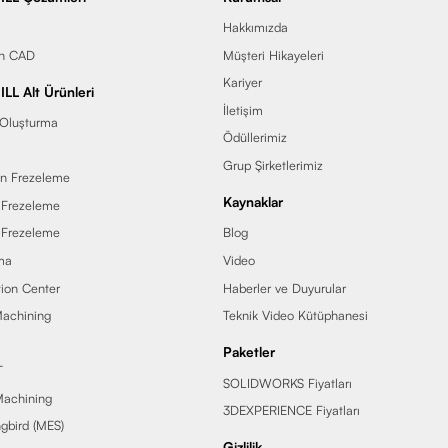
Hakkımızda
in CAD
Müşteri Hikayeleri
Kariyer
LL Alt Ürünleri
İletişim
 Oluşturma
Ödüllerimiz
Grup Şirketlerimiz
en Frezeleme
Kaynaklar
 Frezeleme
 Frezeleme
Blog
ma
Video
ion Center
Haberler ve Duyurular
achining
Teknik Video Kütüphanesi
Paketler
T
SOLIDWORKS Fiyatları
Machining
3DEXPERIENCE Fiyatları
bird (MES)
Gizlilik