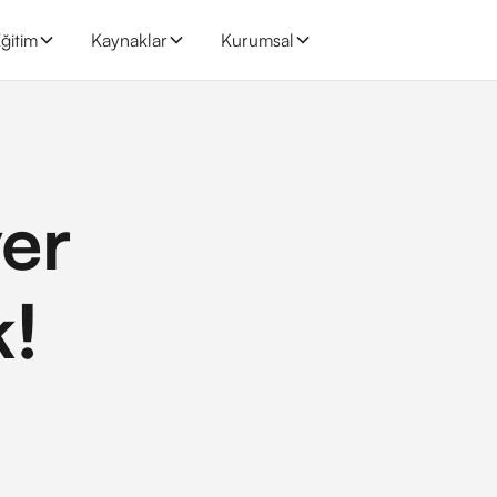
ğitim
Kaynaklar
Kurumsal
er
k!