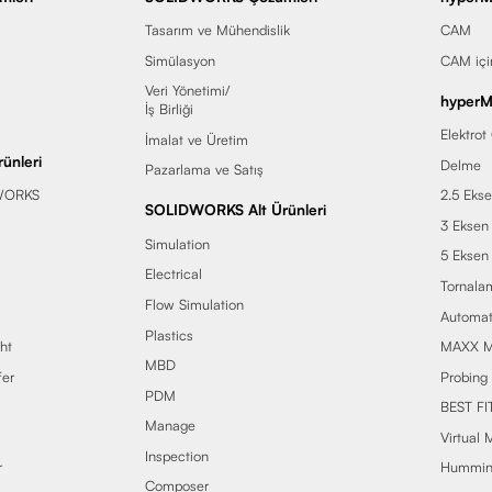
Tasarım ve Mühendislik
CAM
Simülasyon
CAM iç
Veri Yönetimi/
hyperMI
İş Birliği
Elektrot
İmalat ve Üretim
ünleri
Delme
Pazarlama ve Satış
WORKS
2.5 Eks
SOLIDWORKS Alt Ürünleri
3 Eksen
Simulation
5 Eksen
Electrical
Tornala
Flow Simulation
Automat
Plastics
ht
MAXX M
MBD
er
Probing
PDM
BEST FI
Manage
Virtual 
Inspection
r
Humming
Composer