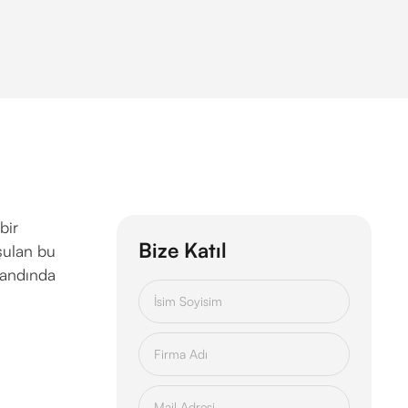
bir
Bize Katıl
uşulan bu
tandında