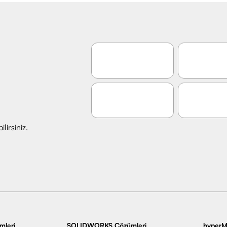
lirsiniz.
leri
SOLIDWORKS Çözümleri
hyperM