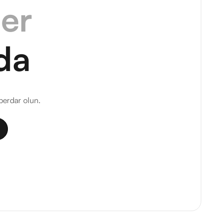
ler
da
berdar olun.