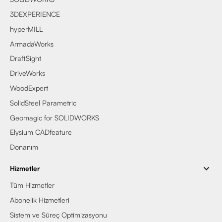
3DEXPERIENCE
hyperMILL
ArmadaWorks
DraftSight
DriveWorks
WoodExpert
SolidSteel Parametric
Geomagic for SOLIDWORKS
Elysium CADfeature
Donanım
Hizmetler
Tüm Hizmetler
Abonelik Hizmetleri
Sistem ve Süreç Optimizasyonu