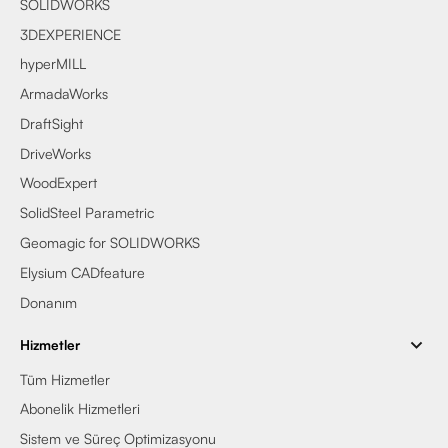
SOLIDWORKS
3DEXPERIENCE
hyperMILL
ArmadaWorks
DraftSight
DriveWorks
WoodExpert
SolidSteel Parametric
Geomagic for SOLIDWORKS
Elysium CADfeature
Donanım
Hizmetler
Tüm Hizmetler
Abonelik Hizmetleri
Sistem ve Süreç Optimizasyonu